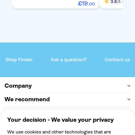
3.8
(1)
/5
£
19
.
00
Shop Finder
Ask a question?
Contact us
Company
We recommend
Help & support
Payment
100% secure checkout, we accept the following