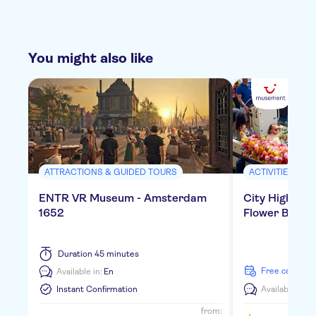
You might also like
ATTRACTIONS & GUIDED TOURS
ACTIVITIES
ENTR VR Museum - Amsterdam
City Highligh
1652
Flower Boat
Duration
45 minutes
free cancella
Available in:
En
Instant Confirmation
Available in:
E
from: